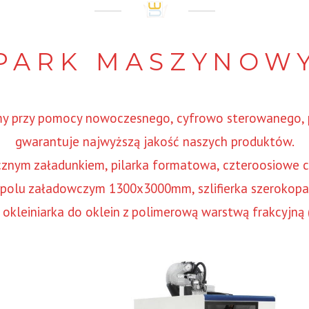
PARK MASZYNOW
emy przy pomocy nowoczesnego, cyfrowo sterowanego,
gwarantuje najwyższą jakość naszych produktów.
tycznym załadunkiem, pilarka formatowa, czteroosiowe
polu załadowczym 1300x3000mm, szlifierka szerokopa
okleiniarka do oklein z polimerową warstwą frakcyjną (